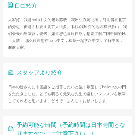
自己紹介
大家好，我是hello中文的老师陈晓，我出生在河北省，河北省在北京
的旁边，但是面积要比北京大很多。 因为我所在的地方有很多山，我
们会去山里露营，烧烤。如果您也喜欢自然，想要了解广阔中国的风
土人情， 那么欢迎您在hello中文，和我一起学习中文，了解中国，
谢谢大家。
スタッフより紹介
日本の皆さんに中国語をご指導したいと強く希望してhello中文の門
をたたきました。とても明るく元気な先生で楽しいレッスンを展開
してくれると思います。どうぞ、よろしくお願いします。
予約可能な時間（予約時間は日本時間とな
りますので、ご注意下さい。）