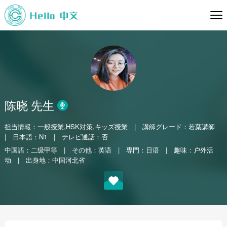
陈晓 先生
担当情報：一般授業,HSK対策,キッズ授業
|
講師グレード：若葉講師
|
日本語：N1
|
テレビ通話：否
中国語：二级甲等
|
その他：英语
|
専門：日语
|
趣味：户外活
动
|
出身地：中国河北省