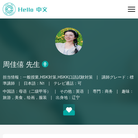
周佳僖 先生
担当情報：一般授業,HSK対策,HSKK口語試験対策
|
講師グレード：標
準講師
|
日本語：N1
|
テレビ通話：可
中国語：母语（二级甲等）
|
その他：英语
|
専門：商务
|
趣味：
旅游，美食，绘画，服装
|
出身地：辽宁