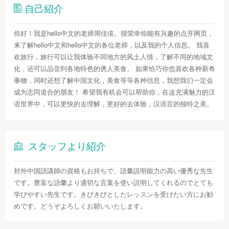
自己紹介
你好！我是hello中文的老师周佳僖。很荣幸你能有兴趣的点开网页，
来了解hello中文和hello中文的各位老师，以及我的个人信息。 我喜
欢旅行，旅行可以让我体验不同地方的风土人情，了解不同的地域文
化，还可以品尝到各地特色的诱人美食。 如果恰巧你也喜欢各种新奇
事物，同时还想了解中国文化，美食等等各种信息，我想我们一定会
成为志同道合的朋友！ 希望我有机会可以帮助你，在这充满魅力的汉
语世界中，可以更快的去理解，更好的去体验，汉语言的独特之美。
スタッフより紹介
対外中国語講師の資格もお持ちで、語彙説明能力の高い優秀な先生
です。豊富な語彙より適切な言葉を使い説明してくれるのでとても
学びやすい先生です。きびきびとしたレッスンを受けたい方にお勧
めです。どうぞよろしくお願いいたします。